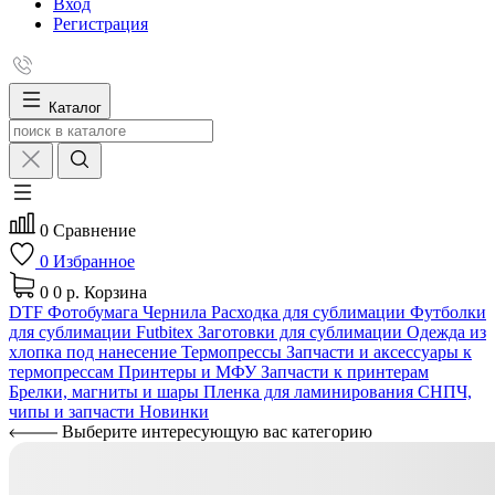
Вход
Регистрация
Каталог
0
Сравнение
0
Избранное
0
0 р.
Корзина
DTF
Фотобумага
Чернила
Расходка для сублимации
Футболки
для сублимации Futbitex
Заготовки для сублимации
Одежда из
хлопка под нанесение
Термопрессы
Запчасти и аксессуары к
термопрессам
Принтеры и МФУ
Запчасти к принтерам
Брелки, магниты и шары
Пленка для ламинирования
СНПЧ,
чипы и запчасти
Новинки
Выберите интересующую вас категорию