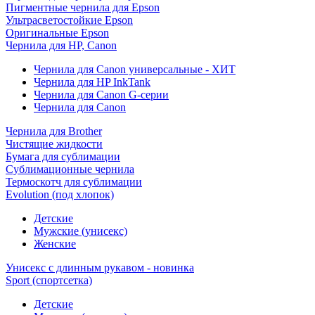
Пигментные чернила для Epson
Ультрасветостойкие Epson
Оригинальные Epson
Чернила для HP, Canon
Чернила для Canon универсальные - ХИТ
Чернила для HP InkTank
Чернила для Canon G-серии
Чернила для Canon
Чернила для Brother
Чистящие жидкости
Бумага для сублимации
Сублимационные чернила
Термоскотч для сублимации
Evolution (под хлопок)
Детские
Мужские (унисекс)
Женские
Унисекс с длинным рукавом - новинка
Sport (спортсетка)
Детские