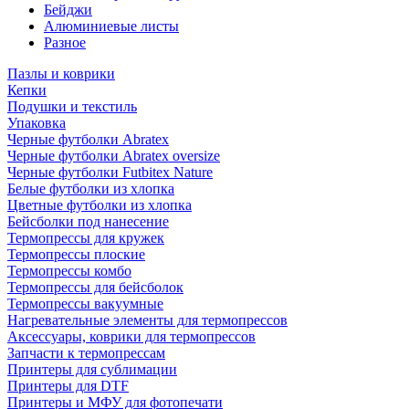
Бейджи
Алюминиевые листы
Разное
Пазлы и коврики
Кепки
Подушки и текстиль
Упаковка
Черные футболки Abratex
Черные футболки Abratex oversize
Черные футболки Futbitex Nature
Белые футболки из хлопка
Цветные футболки из хлопка
Бейсболки под нанесение
Термопрессы для кружек
Термопрессы плоские
Термопрессы комбо
Термопрессы для бейсболок
Термопрессы вакуумные
Нагревательные элементы для термопрессов
Аксессуары, коврики для термопрессов
Запчасти к термопрессам
Принтеры для сублимации
Принтеры для DTF
Принтеры и МФУ для фотопечати