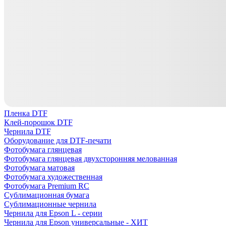
Пленка DTF
Клей-порошок DTF
Чернила DTF
Оборудование для DTF-печати
Фотобумага глянцевая
Фотобумага глянцевая двухсторонняя мелованная
Фотобумага матовая
Фотобумага художественная
Фотобумага Premium RC
Сублимационная бумага
Сублимационные чернила
Чернила для Epson L - серии
Чернила для Epson универсальные - ХИТ