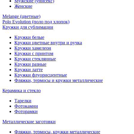
Мужские (унисекс)
Женские
Melange (цветные)
Polo Evolution (поло под хлопок)
Кружки для сублимации
Кружки белые
Кружки цветные внутри и ручка
Кружки хамелеон
Кружки c принтом
Кружки стеклянные
Кружки разные
Кружки латте
Кружки флуорисцентные
Фляжки, термосы и кружки металлические
Керамика и стекло
Тарелки
Фотокамни
Фоторамки
Металлические заготовки
Фляжки, термосы, кружки металлические