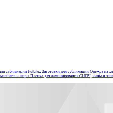
ля сублимации Futbitex
Заготовки для сублимации
Одежда из хл
 магниты и шары
Пленка для ламинирования
СНПЧ, чипы и зап