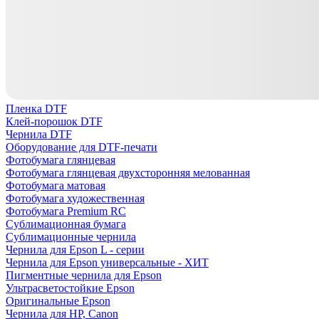
Пленка DTF
Клей-порошок DTF
Чернила DTF
Оборудование для DTF-печати
Фотобумага глянцевая
Фотобумага глянцевая двухсторонняя мелованная
Фотобумага матовая
Фотобумага художественная
Фотобумага Premium RC
Сублимационная бумага
Сублимационные чернила
Чернила для Epson L - серии
Чернила для Epson универсальные - ХИТ
Пигментные чернила для Epson
Ультрасветостойкие Epson
Оригинальные Epson
Чернила для HP, Canon