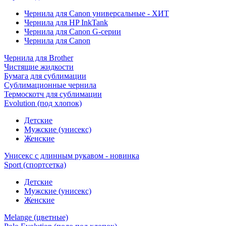
Чернила для Canon универсальные - ХИТ
Чернила для HP InkTank
Чернила для Canon G-серии
Чернила для Canon
Чернила для Brother
Чистящие жидкости
Бумага для сублимации
Сублимационные чернила
Термоскотч для сублимации
Evolution (под хлопок)
Детские
Мужские (унисекс)
Женские
Унисекс с длинным рукавом - новинка
Sport (спортсетка)
Детские
Мужские (унисекс)
Женские
Melange (цветные)