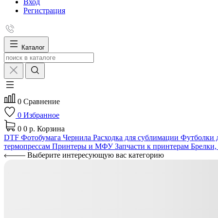
Вход
Регистрация
Каталог
0
Сравнение
0
Избранное
0
0 р.
Корзина
DTF
Фотобумага
Чернила
Расходка для сублимации
Футболки д
термопрессам
Принтеры и МФУ
Запчасти к принтерам
Брелки,
Выберите интересующую вас категорию