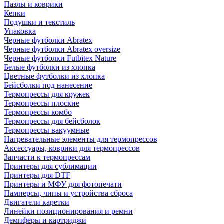
Пазлы и коврики
Кепки
Подушки и текстиль
Упаковка
Черные футболки Abratex
Черные футболки Abratex oversize
Черные футболки Futbitex Nature
Белые футболки из хлопка
Цветные футболки из хлопка
Бейсболки под нанесение
Термопрессы для кружек
Термопрессы плоские
Термопрессы комбо
Термопрессы для бейсболок
Термопрессы вакуумные
Нагревательные элементы для термопрессов
Аксессуары, коврики для термопрессов
Запчасти к термопрессам
Принтеры для сублимации
Принтеры для DTF
Принтеры и МФУ для фотопечати
Памперсы, чипы и устройства сброса
Двигатели каретки
Линейки позиционирования и ремни
Демпферы и картриджи