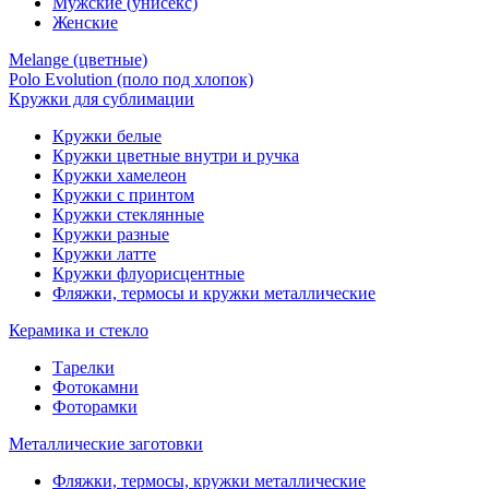
Мужские (унисекс)
Женские
Melange (цветные)
Polo Evolution (поло под хлопок)
Кружки для сублимации
Кружки белые
Кружки цветные внутри и ручка
Кружки хамелеон
Кружки c принтом
Кружки стеклянные
Кружки разные
Кружки латте
Кружки флуорисцентные
Фляжки, термосы и кружки металлические
Керамика и стекло
Тарелки
Фотокамни
Фоторамки
Металлические заготовки
Фляжки, термосы, кружки металлические