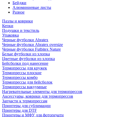
Бейджи
Алюминиевые листы
Разное
Пазлы и коврики
Кепки
Подушки и текстиль
Упаковка
Черные футболки Abratex
Черные футболки Abratex oversize
Черные футболки Futbitex Nature
Белые футболки из хлопка
Цветные футболки из хлопка
Бейсболки под нанесение
Термопрессы для кружек
Термопрессы плоские
Термопрессы комбо
Термопрессы для бейсболок
Термопрессы вакуумные
Нагревательные элементы для термопрессов
Аксессуары, коврики для термопрессов
Запчасти к термопрессам
Принтеры для сублимации
Принтеры для DTF
Принтеры и МФУ для фотопечати