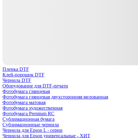
Пленка DTF
Клей-порошок DTF
Чернила DTF
Оборудование для DTF-печати
Фотобумага глянцевая
Фотобумага глянцевая двухсторонняя мелованная
Фотобумага матовая
Фотобумага художественная
Фотобумага Premium RC
Сублимационная бумага
Сублимационные чернила
Чернила для Epson L - серии
Чернила для Epson универсальные - ХИТ