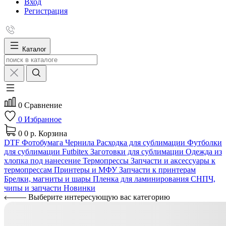
Вход
Регистрация
Каталог
0
Сравнение
0
Избранное
0
0 р.
Корзина
DTF
Фотобумага
Чернила
Расходка для сублимации
Футболки
для сублимации Futbitex
Заготовки для сублимации
Одежда из
хлопка под нанесение
Термопрессы
Запчасти и аксессуары к
термопрессам
Принтеры и МФУ
Запчасти к принтерам
Брелки, магниты и шары
Пленка для ламинирования
СНПЧ,
чипы и запчасти
Новинки
Выберите интересующую вас категорию