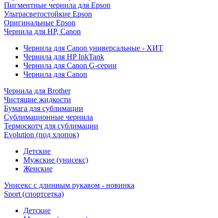
Пигментные чернила для Epson
Ультрасветостойкие Epson
Оригинальные Epson
Чернила для HP, Canon
Чернила для Canon универсальные - ХИТ
Чернила для HP InkTank
Чернила для Canon G-серии
Чернила для Canon
Чернила для Brother
Чистящие жидкости
Бумага для сублимации
Сублимационные чернила
Термоскотч для сублимации
Evolution (под хлопок)
Детские
Мужские (унисекс)
Женские
Унисекс с длинным рукавом - новинка
Sport (спортсетка)
Детские