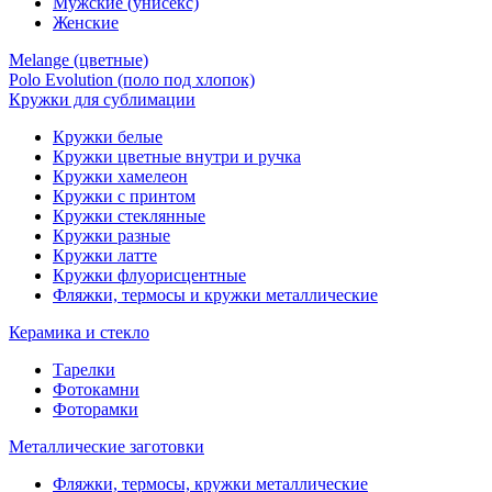
Мужские (унисекс)
Женские
Melange (цветные)
Polo Evolution (поло под хлопок)
Кружки для сублимации
Кружки белые
Кружки цветные внутри и ручка
Кружки хамелеон
Кружки c принтом
Кружки стеклянные
Кружки разные
Кружки латте
Кружки флуорисцентные
Фляжки, термосы и кружки металлические
Керамика и стекло
Тарелки
Фотокамни
Фоторамки
Металлические заготовки
Фляжки, термосы, кружки металлические