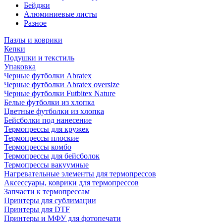
Бейджи
Алюминиевые листы
Разное
Пазлы и коврики
Кепки
Подушки и текстиль
Упаковка
Черные футболки Abratex
Черные футболки Abratex oversize
Черные футболки Futbitex Nature
Белые футболки из хлопка
Цветные футболки из хлопка
Бейсболки под нанесение
Термопрессы для кружек
Термопрессы плоские
Термопрессы комбо
Термопрессы для бейсболок
Термопрессы вакуумные
Нагревательные элементы для термопрессов
Аксессуары, коврики для термопрессов
Запчасти к термопрессам
Принтеры для сублимации
Принтеры для DTF
Принтеры и МФУ для фотопечати