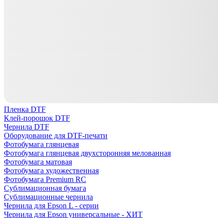
Пленка DTF
Клей-порошок DTF
Чернила DTF
Оборудование для DTF-печати
Фотобумага глянцевая
Фотобумага глянцевая двухсторонняя мелованная
Фотобумага матовая
Фотобумага художественная
Фотобумага Premium RC
Сублимационная бумага
Сублимационные чернила
Чернила для Epson L - серии
Чернила для Epson универсальные - ХИТ