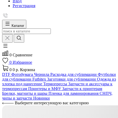
Вход
Регистрация
Каталог
0
Сравнение
0
Избранное
0
0 р.
Корзина
DTF
Фотобумага
Чернила
Расходка для сублимации
Футболки
для сублимации Futbitex
Заготовки для сублимации
Одежда из
хлопка под нанесение
Термопрессы
Запчасти и аксессуары к
термопрессам
Принтеры и МФУ
Запчасти к принтерам
Брелки, магниты и шары
Пленка для ламинирования
СНПЧ,
чипы и запчасти
Новинки
Выберите интересующую вас категорию