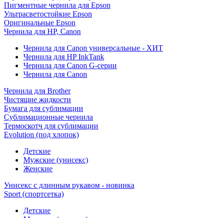
Пигментные чернила для Epson
Ультрасветостойкие Epson
Оригинальные Epson
Чернила для HP, Canon
Чернила для Canon универсальные - ХИТ
Чернила для HP InkTank
Чернила для Canon G-серии
Чернила для Canon
Чернила для Brother
Чистящие жидкости
Бумага для сублимации
Сублимационные чернила
Термоскотч для сублимации
Evolution (под хлопок)
Детские
Мужские (унисекс)
Женские
Унисекс с длинным рукавом - новинка
Sport (спортсетка)
Детские