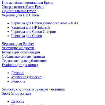
Пигментные чернила для Epson
Ультрасветостойкие Epson
Оригинальные Epson
Чернила для HP, Canon
Чернила для Canon универсальные - ХИТ
Чернила для HP InkTank
Чернила для Canon G-серии
Чернила для Canon
Чернила для Brother
Чистящие жидкости
Бумага для сублимации
Сублимационные чернила
Термоскотч для сублимации
Evolution (под хлопок)
Детские
Мужские (унисекс)
Женские
Унисекс с длинным рукавом - новинка
Sport (спортсетка)
Детские