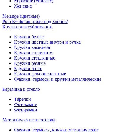
Мужские (унисекс)
Женские
Melange (цветные)
Polo Evolution (поло под хлопок)
Кружки для сублимации
Кружки белые
Кружки цветные внутри и ручка
Кружки хамелеон
Кружки c принтом
Кружки стеклянные
Кружки разные
Кружки латте
Кружки флуорисцентные
Фляжки, термосы и кружки металлические
Керамика и стекло
Тарелки
Фотокамни
Фоторамки
Металлические заготовки
Фляжки, термосы, кружки металлические