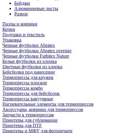
Бейджи
Алюминиевые листы
Разное
Пазлы и коврики
Кепки
Подушки и текстиль
Упаковка
Черные футболки Abratex
Черные футболки Abratex oversize
Черные футболки Futbitex Nature
Белые футболки из хлопка
Цветные футболки из хлопка
Бейсболки под нанесение
Термопрессы для кружек
Термопрессы плоские
Термопрессы комбо
Термопрессы для бейсболок
Термопрессы вакуумные
Нагревательные элементы для термопрессов
Аксессуары, коврики для термопрессов
Запчасти к термопрессам
Принтеры для сублимации
Принтеры для DTF
Принтеры и МФУ для фотопечати