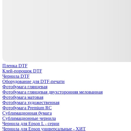
Пленка DTF
Клей-порошок DTF
Чернила DTF
Оборудование для DTF-печати
Фотобумага глянцевая
Фотобумага глянцевая двухсторонняя мелованная
Фотобумага матовая
Фотобумага художественная
Фотобумага Premium RC
Сублимационная бумага
Сублимационные чернила
Чернила для Epson L - серии
Чернила для Epson универсальные - ХИТ