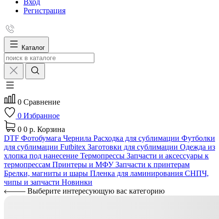
Вход
Регистрация
Каталог
0
Сравнение
0
Избранное
0
0 р.
Корзина
DTF
Фотобумага
Чернила
Расходка для сублимации
Футболки
для сублимации Futbitex
Заготовки для сублимации
Одежда из
хлопка под нанесение
Термопрессы
Запчасти и аксессуары к
термопрессам
Принтеры и МФУ
Запчасти к принтерам
Брелки, магниты и шары
Пленка для ламинирования
СНПЧ,
чипы и запчасти
Новинки
Выберите интересующую вас категорию